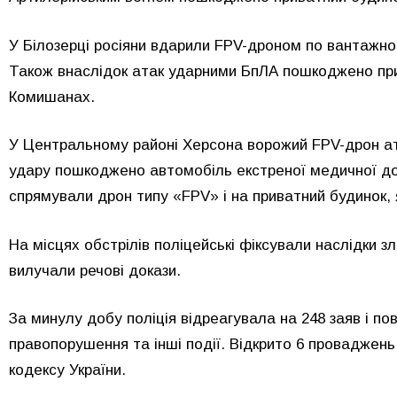
У Білозерці росіяни вдарили FPV-дроном по вантажно
Також внаслідок атак ударними БпЛА пошкоджено при
Комишанах.
У Центральному районі Херсона ворожий FPV-дрон ата
удару пошкоджено автомобіль екстреної медичної допо
спрямували дрон типу «FPV» і на приватний будинок,
На місцях обстрілів поліцейські фіксували наслідки зл
вилучали речові докази.
За минулу добу поліція відреагувала на 248 заяв і п
правопорушення та інші події. Відкрито 6 проваджень
кодексу України.