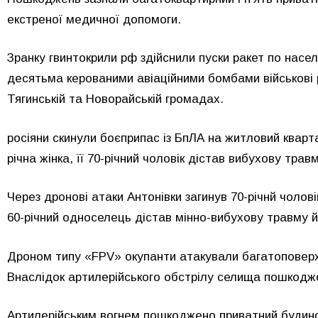
екстреної медичної допомоги.
Зранку гвинтокрили рф здійснили пуски ракет по насел
десятьма керованими авіаційними бомбами військові 
Тягинській та Новорайській громадах.
росіяни скинули боєприпас із БпЛА на житловий кварта
річна жінка, її 70-річний чоловік дістав вибуxoву тpaв
Через дронові атаки Антонівки загинув 70-річнй чолов
60-річний односелець дістав мінно-вибухову травму 
Дроном типу «FPV» окупанти атакували багатоповерх
Внаслідок артилерійського обстрілу селища пошкодже
Артилерійським вогнем пошкоджено приватний будинок