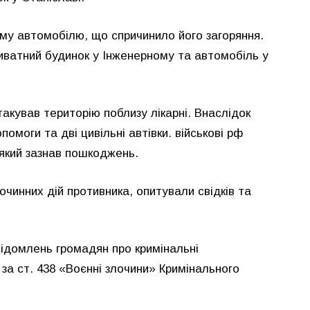
му автомобілю, що спричинило його загоряння.
ватний будинок у Інженерному та автомобіль у
кував територію поблизу лікарні. Внаслідок
моги та дві цивільні автівки. військові рф
 який зазнав пошкоджень.
очинних дій противника, опитували свідків та
овідомлень громадян про кримінальні
 за ст. 438 «Воєнні злочини» Кримінального