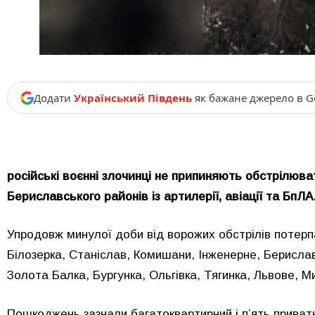
Додати
Український Південь
як бажане джерело в G
російські воєнні злочинці не припиняють обстрілюв
Бериславського районів із артилерії, авіації та БпЛА
Упродовж минулої доби від ворожих обстрілів потерп
Білозерка, Станіслав, Комишани, Інженерне, Берислав
Золота Балка, Бургунка, Ольгівка, Тягинка, Львове, М
Пошкоджень зазнали багатоквартирний і п’ять приватн