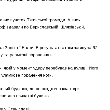
ених пунктах Тягинської громади. А вночі
рф вдарили по Бериславській, Шляхівській,
л Золотої Балки. В результаті атаки загинула 67-
му тa уламкові пopaнeння нiг.
ік, який у момент удару перебував на вулиці. Його
й уламкове поранення ноги.
овий будинок, де пошкоджено квартири.
но два приватні будинки.
 у Станіславі.