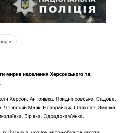
oogle
ати мирне населення Херсонського та
.
али Херсон, Антонівка, Придніпровське, Садове,
, Червоний Маяк, Новорайськ, Шляхове, Зміївка,
иколаївка, Вірівка, Одрадокам’янка.
их будинків, чотири автомобілі та карета