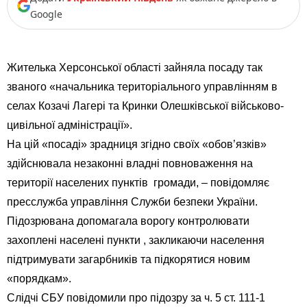
Google
Жителька Херсонської області зайняла посаду так
званого «начальника територіального управлінням в
селах Козачі Лагері та Кринки Олешківської військово-
цивільної адміністрації».
На цій «посаді» зрадниця згідно своїх «обов’язків»
здійснювала незаконні владні повноваження на
території населених пунктів громади, – повідомляє
пресслужба управління Служби безпеки України.
Підозрювана допомагала ворогу контролювати
захоплені населені пункти , закликаючи населення
підтримувати загарбників та підкорятися новим
«порядкам».
Слідчі СБУ повідомили про підозру за ч. 5 ст. 111-1