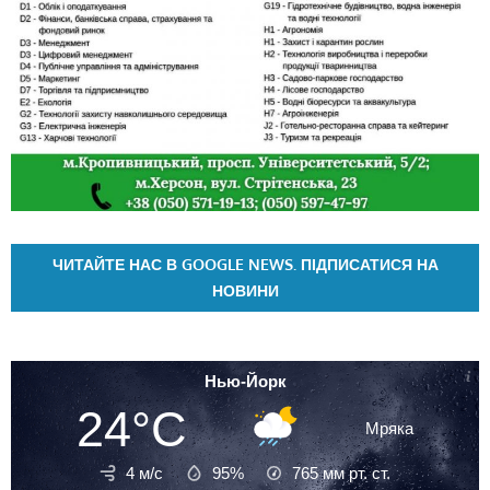
ЧИТАЙТЕ НАС В GOOGLE NEWS. ПІДПИСАТИСЯ НА
НОВИНИ
Нью-Йорк
24°C
Мряка
4 м/с
95%
765
мм рт. ст.