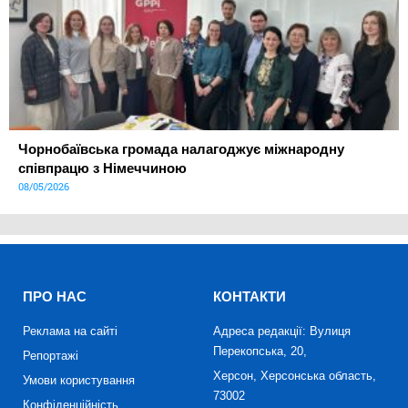
Чорнобаївська громада налагоджує міжнародну
співпрацю з Німеччиною
08/05/2026
ПРО НАС
КОНТАКТИ
Реклама на сайті
Адреса редакції: Вулиця
Перекопська, 20,
Репортажі
Херсон, Херсонська область,
Умови користування
73002
Конфіденційність