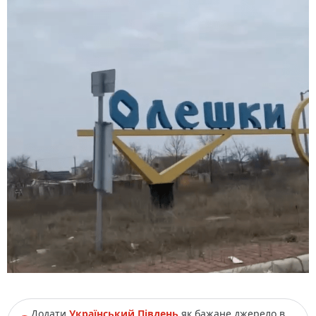
Додати
Український Південь
як бажане джерело в