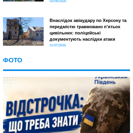
02/08/2026
Внаслідок авіаудару по Херсону та
передмістю травмовано п’ятьох
цивільних: поліцейські
документують наслідки атаки
31/07/2026
ФОТО