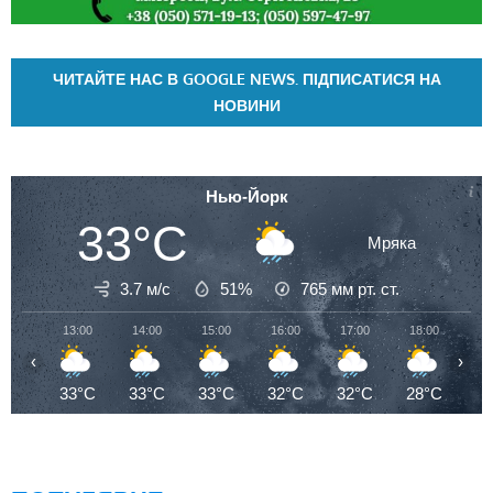
ЧИТАЙТЕ НАС В GOOGLE NEWS. ПІДПИСАТИСЯ НА
НОВИНИ
Нью-Йорк
33°C
Мряка
3.7 м/с
51%
765
мм рт. ст.
13:00
14:00
15:00
16:00
17:00
18:00
19
‹
›
33°C
33°C
33°C
32°C
32°C
28°C
2