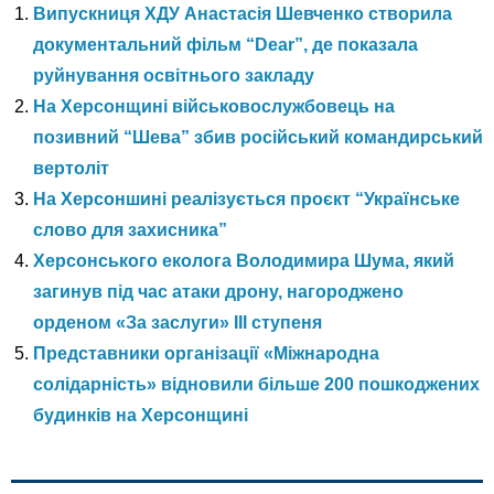
Випускниця ХДУ Анастасія Шевченко створила
документальний фільм “Dear”, де показала
руйнування освітнього закладу
На Херсонщині військовослужбовець на
позивний “Шева” збив російський командирський
вертоліт
На Херсоншині реалізується проєкт “Українське
слово для захисника”
Херсонського еколога Володимира Шума, який
загинув під час атаки дрону, нагороджено
орденом «За заслуги» ІІІ ступеня
Представники організації «Міжнародна
солідарність» відновили більше 200 пошкоджених
будинків на Херсонщині