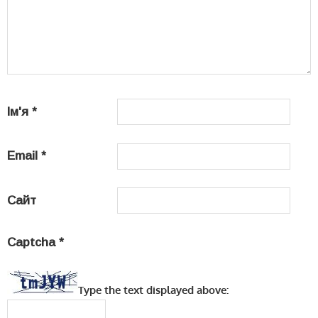
Ім'я
*
Email
*
Сайт
Captcha
*
Type the text displayed above: