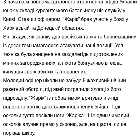
З початком повномасштабного вторгнення рф до України
юнак у складі курсантського батальйону ніс службу у
Києві. Ставши офіцером, “Жарік” брав участь у боях у
Харківській та Донецькій областях.
Він згадує, як зранку два російські танки та бронемашини
із десантом намагалися атакувати наші позиції. Уся
техніка була знищена на заздалегідь підготовлених
мінних загородженнях, а піхота боягузливо втекла,
кинувши своїх вбитих та поранених.
Молодий офіцер ніколи не забуде й жахливий нічний
ракетний обстріл, під який потрапили хлопці з його
підрозділу. “Жарік” із побратимом врятували з-під
ворожого вогню двох важкопоранених бійців. Тоді
осколки густо посікли ноги “Жаріка”. Ще один чималий
осколок влучив прямо у скроню, але, на щастя, лише
порізав шкіру.