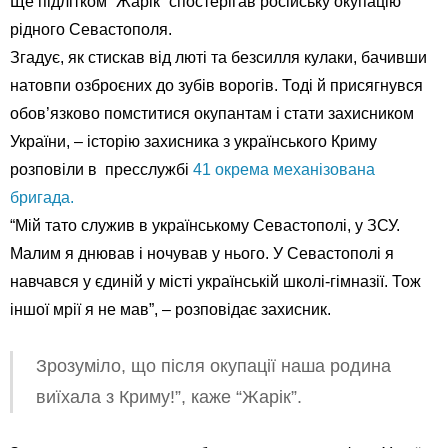
Ще підлітком “Жарік” спостерігав російську окупацію
рідного Севастополя.
Згадує, як стискав від люті та безсилля кулаки, бачивши
натовпи озброєних до зубів ворогів. Тоді й присягнувся
обов’язково помститися окупантам і стати захисником
України, – історію захисника з українського Криму
розповіли в пресслужбі
41 окрема механізована
бригада.
“Мій тато служив в українському Севастополі, у ЗСУ.
Малим я днював і ночував у нього. У Севастополі я
навчався у єдиній у місті українській школі-гімназії. Тож
іншої мрії я не мав”, – розповідає захисник.
Зрозуміло, що після окупації наша родина
виїхала з Криму!”, каже “Жарік”.