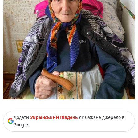
Додати
Український Південь
як бажане джерело в
Google