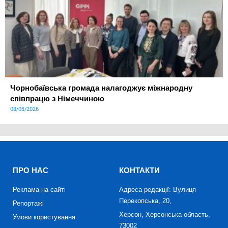
Чорнобаївська громада налагоджує міжнародну
співпрацю з Німеччиною
08/05/2026
ПРО НАС
КОНТАКТИ
Реклама на сайті
Адреса редакції: Вулиця
Перекопська, 20,
Репортажі
Херсон, Херсонська область,
Умови користування
73002