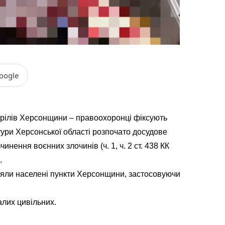
oogle
трілів Херсонщини – правоохоронці фіксують
ури Херсонської області розпочато досудове
ення воєнних злочинів (ч. 1, ч. 2 ст. 438 КК
.
іляли населені пункти Херсонщини, застосовуючи
алих цивільних.