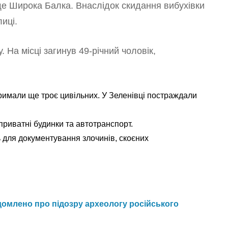
е Широка Балка. Внаслідок скидання вибухівки
иці.
 На місці загинув 49-річний чоловік,
римали ще троє цивільних. У Зеленівці постраждали
риватні будинки та автотранспорт.
 для документування злочинів, скоєних
домлено про підозру археологу російського