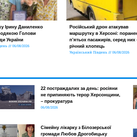
ку Ірину Даниленко
Російський дрон атакував
подякою Голови
маршрутку в Херсоні: поране
ди України
п’ятьох пасажирів, серед них 
день
06/08/2026
річний хлопець
Український Південь
06/08/2026
22 постраждалих за день: росіяни
не припиняють терор Херсонщини,
– прокуратура
06/08/2026
Сімейну лікарку з Білозерської
громади Любов Дрогобицьку