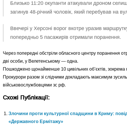
Близько 11:20 окупанти атакували дроном селищ
загинув 48-річний чоловік, який перебував на вул
Ввечері у Херсоні ворог вкотре уразив маршрутку.
попередньо 5 пасажирів отримали поранення.
Через попередні обстріли обласного центру поранення от
дві особи, у Велетенському — одна.
Пошкоджено щонайменше 10 цивільних об’єктів, зокрема п
Прокурори разом зі слідчими докладають максимум зусиль
військовослужбовцями зс рф.
Схожі Публікації:
Злочини проти культурної спадщини в Криму: пові
«Державного Ермітажу»