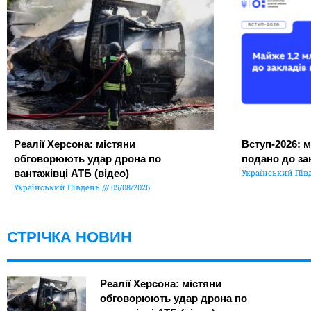
Реалії Херсона: містяни
Вступ-2026: м
обговорюють удар дрона по
подано до за
вантажівці АТБ (відео)
Український Пів
Український Південь
05/08/2026
СТРІЧКА НОВИН
Реалії Херсона: містяни
обговорюють удар дрона по