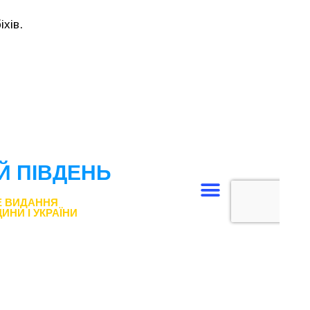
іхів.