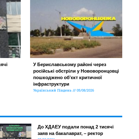
ячі
У Бериславському районі через
російські обстріли у Нововоронцовці
пошкоджено об’єкт критичної
інфраструктури
Український Південь
05/08/2026
До ХДАЕУ подали понад 2 тисячі
заяв на бакалаврат, – ректор