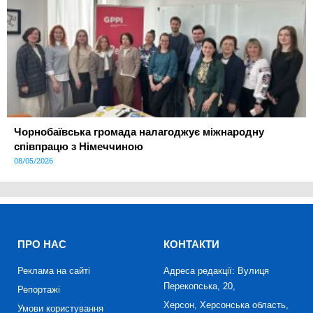
Чорнобаївська громада налагоджує міжнародну
співпрацю з Німеччиною
08/05/2026
ПРО НАС
КОНТАКТИ
Реклама на сайті
Адреса редакції: Вулиця
Перекопська, 20,
Репортажі
Херсон, Херсонська область,
Умови користування