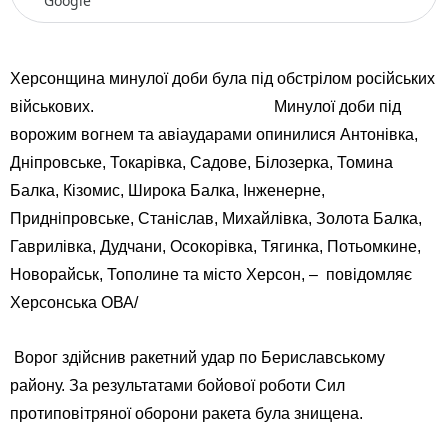
Google
Херсонщина минулої доби була під обстрілом російських
військових. Минулої доби під
ворожим вогнем та авіаударами опинилися Антонівка,
Дніпровське, Токарівка, Садове, Білозерка, Томина
Балка, Кізомис, Широка Балка, Інженерне,
Придніпровське, Станіслав, Михайлівка, Золота Балка,
Гаврилівка, Дудчани, Осокорівка, Тягинка, Потьомкине,
Новорайськ, Тополине та місто Херсон, – повідомляє
Херсонська ОВА/
Ворог здійснив ракетний удар по Бериславському
району. За результатами бойової роботи Сил
протиповітряної оборони ракета була знищена.