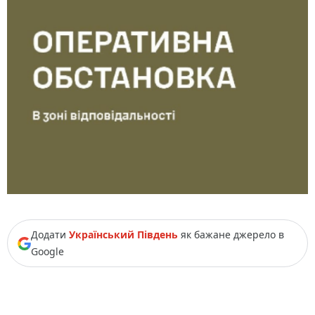
Додати
Український Південь
як бажане джерело в
Google