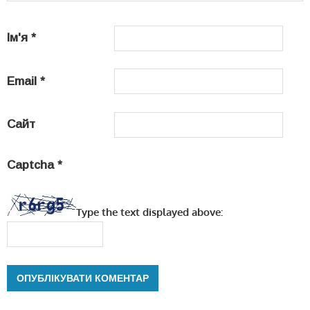
Ім'я
*
Email
*
Сайт
Captcha
*
Type the text displayed above: