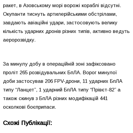
ракет, в Азовському морі ворожі кораблі відсутні.
Окупанти тиснуть артилерійськими обстрілами,
завдають авіаційні удари, застосовують велику
кількість ударних дронів різних типів, активно ведуть
аеророзвідку.
За минулу добу в операційній зоні зафіксовано
проліт 265 розвідувальних БпЛА. Ворог минулої
доби застосував 206 FPV-дрони, 11 ударних БпЛА
типу “Ланцет”, 1 ударний БпЛА типу “Прівєт-82” а
також скинув з БпЛА різних модифікацій 441
осколкові боєприпаси.
Схожі Публікації: