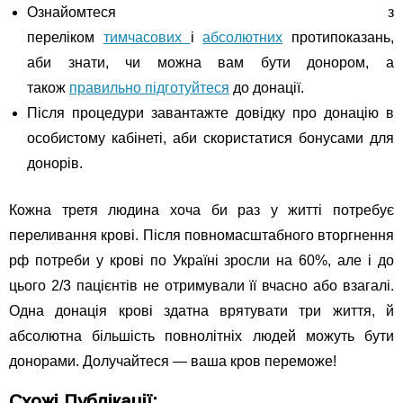
Ознайомтеся з
переліком
тимчасових
і
абсолютних
протипоказань,
аби знати, чи можна вам бути донором, а
також
правильно підготуйтеся
до донації.
Після процедури завантажте довідку про донацію в
особистому кабінеті, аби скористатися бонусами для
донорів.
Кожна третя людина хоча би раз у житті потребує
переливання крові. Після повномасштабного вторгнення
рф потреби у крові по Україні зросли на 60%, але і до
цього 2/3 пацієнтів не отримували її вчасно або взагалі.
Одна донація крові здатна врятувати три життя, й
абсолютна більшість повнолітніх людей можуть бути
донорами. Долучайтеся — ваша кров переможе!
Схожі Публікації: