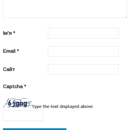
Ім'я
*
Email
*
Сайт
Captcha
*
Type the text displayed above: