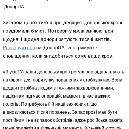
ДонорUA.
Загалом цього тижня про дефіцит донорської крові
повідомили 6 міст. Потреби у крові змінюються
щодня, і щодня донори рятують тисячі життів.
Реєструйтеся
на ДонорUA та отримуйте
сповіщення, коли знадобиться саме ваша кров.
«З усієї України донорську кров регулярно відправляють
на фронт для порятунку поранених у стабпунктах. Вона
щодня потрібна людям з тяжкими захворюваннями,
пацієнтам під час операцій, мамам під час важких
пологів. Потребують її й наші захисники, що
відновлюються після поранень. Запас крові має бути
постійним і на випадок обстрілів, адже російська ракета
може прилетіти в будь-який момент у будь-який куточок