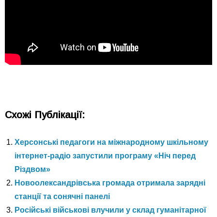
Схожі Публікації:
Херсонські педагоги на міжнародному шкільному
інтернет-радіо запустили програму «Ніч перед
Різдвом»
Новоолександрівська громада отримала зарядні
станції та сонячні панелі
Російські військові влучили у склад гуманітарної