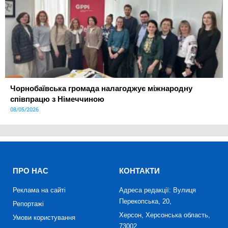
Чорнобаївська громада налагоджує міжнародну
співпрацю з Німеччиною
08/05/2026
ПРО НАС
КОНТАКТИ
Реклама на сайті
Адреса редакції: Вулиця
Перекопська, 20,
Репортажі
Херсон, Херсонська область,
Умови користування
73002