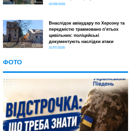
02/08/2026
Внаслідок авіаудару по Херсону та
передмістю травмовано п’ятьох
цивільних: поліцейські
документують наслідки атаки
31/07/2026
ФОТО