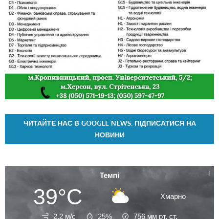
ЧИТАЙТЕ НАС В GOOGLE NEWS. ПІДПИСАТИСЯ НА
НОВИНИ
Темпі
39°C
Хмарно
2.2 м/с
25%
756
мм рт. ст.