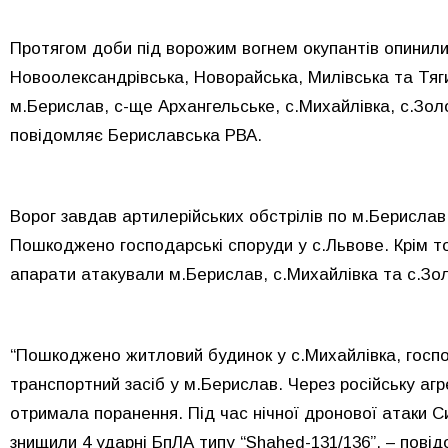
Протягом доби під ворожим вогнем окупантів опинили
Новоолександрівська, Новорайська, Милівська та Тяг
м.Берислав, с-ще Архангельське, с.Михайлівка, с.Золо
повідомляє Бериславська РВА.
Ворог завдав артилерійських обстрілів по м.Берислав,
Пошкоджено господарські споруди у с.Львове. Крім то
апарати атакували м.Берислав, с.Михайлівка та с.Зо
“Пошкоджено житловий будинок у с.Михайлівка, госпо
транспортний засіб у м.Берислав. Через російську агр
отримала поранення. Під час нічної дронової атаки С
знищили 4 ударні БпЛА типу “Shahed-131/136”, – пові