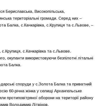
ся Бериславська, Високопільська,
инська територіальні громади. Серед них –
та Балка, с.Качкарівка, с.Крупиця та с.Львове, –
 с.Крупиця, с.Качкарівка та с.Львове.
го, окупанти використовуючи безпілотні літальні
лота Балка.
дарські споруди у с.Золота Балка та приватний
есію 60-річна жінка у селищі Архангельське
или протиповітряної оборони на території району
домив Володимир Літвінов.