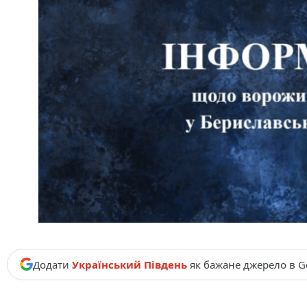
Додати
Український Південь
як бажане джерело в G