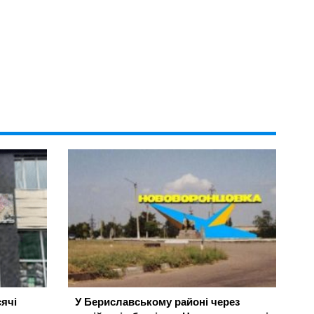
ячі
У Бериславському районі через