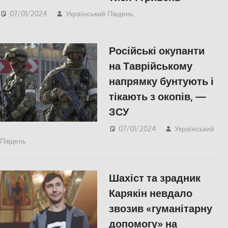
07/01/2024
Український Південь
slider
,
Херсон
Російські окупанти
на Таврійському
напрямку бунтують і
тікають з окопів, —
ЗСУ
07/01/2024
Український
Південь
Запорожье
,
ПОПУЛЯРНЕ
Шахіст та зрадник
Карякін невдало
звозив «гуманітарну
допомогу» на