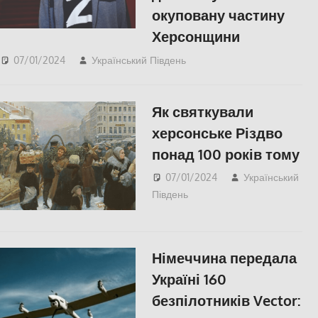
окуповану частину
Херсонщини
07/01/2024
Український Південь
ПОПУЛЯРНЕ
,
Херсон
Як святкували
херсонське Різдво
понад 100 років тому
07/01/2024
Український
Південь
slider
,
Херсон
Німеччина передала
Україні 160
безпілотників Vector: