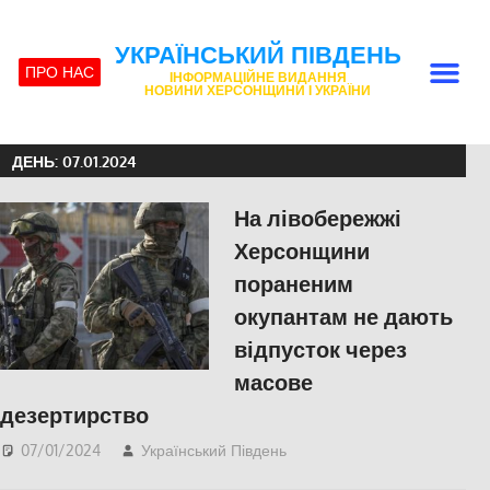
УКРАЇНСЬКИЙ ПІВДЕНЬ
ПРО НАС
ІНФОРМАЦІЙНЕ ВИДАННЯ
НОВИНИ ХЕРСОНЩИНИ І УКРАЇНИ
ДЕНЬ:
07.01.2024
На лівобережжі
Херсонщини
пораненим
окупантам не дають
відпусток через
масове
дезертирство
07/01/2024
Український Південь
Херсон