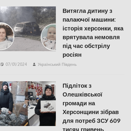
Витягла дитину з
палаючої машини:
історія херсонки, яка
врятувала немовля
під час обстрілу
росіян
07/01/2024
Український Південь
Херсон
Підліток з
Олешківської
громади на
Херсонщини зібрав
для потреб ЗСУ 609
тисяч гривень