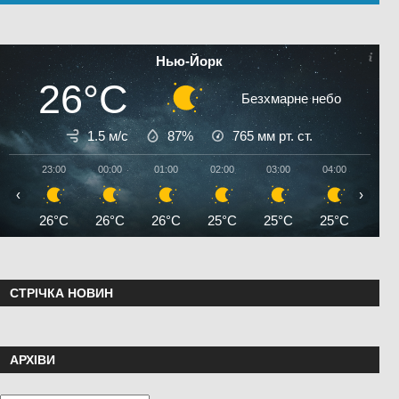
Нью-Йорк
26°C
Безхмарне небо
1.5 м/с
87%
765
мм рт. ст.
23:00
00:00
01:00
02:00
03:00
04:00
05:0
‹
›
26°C
26°C
26°C
25°C
25°C
25°C
24°
СТРІЧКА НОВИН
АРХІВИ