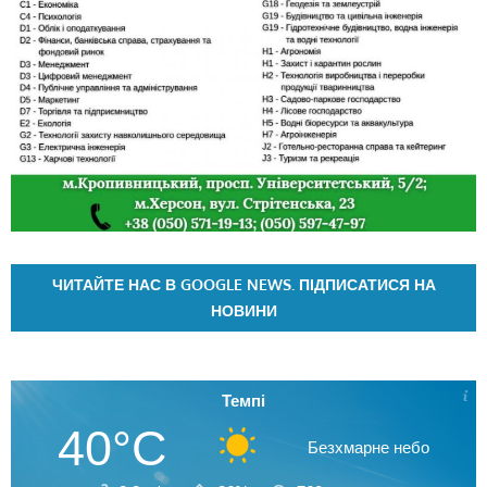
ЧИТАЙТЕ НАС В GOOGLE NEWS. ПІДПИСАТИСЯ НА
НОВИНИ
Темпі
40°C
Безхмарне небо