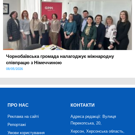
Чорнобаївська громада налагоджує міжнародну
співпрацю з Німеччиною
08/05/2026
ПРО НАС
КОНТАКТИ
Реклама на сайті
Адреса редакції: Вулиця
Перекопська, 20,
Репортажі
Херсон, Херсонська область,
Умови користування