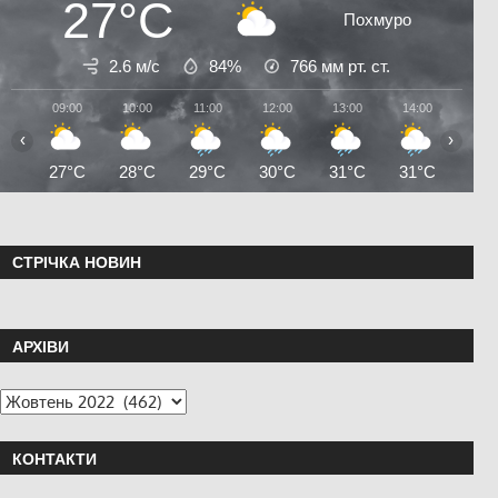
27°C
Похмуро
2.6 м/с
84%
766
мм рт. ст.
09:00
10:00
11:00
12:00
13:00
14:00
15:0
‹
›
27°C
28°C
29°C
30°C
31°C
31°C
31°
СТРІЧКА НОВИН
АРХІВИ
КОНТАКТИ