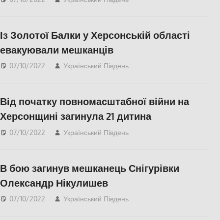
Із Золотої Балки у Херсонській області
евакуювали мешканців
07/10/2022
Український Південь
СУСПІЛЬСТВО
,
Херсон
,
Херсонська
область
Від початку повномасштабної війни на
Херсонщині загинула 21 дитина
07/10/2022
Український Південь
Актуальні новини
,
Херсон
,
Херсонська
область
В бою загинув мешканець Снігурівки
Олександр Нікулишев
07/10/2022
Український Південь
Актуальні новини
,
Меморіал пам'яті
,