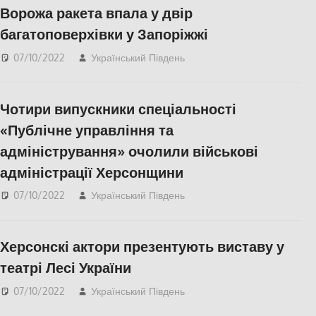
Ворожа ракета впала у двір
багатоповерхівки у Запоріжжі
07/10/2022
Український Південь
Актуальні новини
,
Запоріжжя
,
Запорожье
,
ПОПУЛЯРНЕ
Чотири випускники спеціальності
«Публічне управління та
адміністрування» очолили військові
адміністрації Херсонщини
07/10/2022
Український Південь
Актуальні новини
,
ПОЛІТИКА
,
Херсон
,
Херсонська область
Херсонскі актори презентують виставу у
театрі Лесі України
07/10/2022
Український Південь
Актуальні новини
,
КУЛЬТУРА
,
Херсон
,