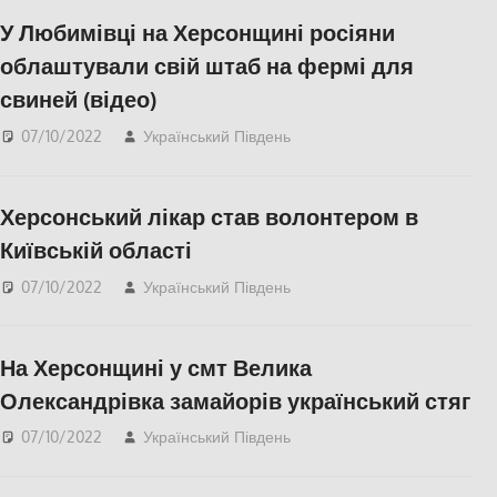
Николаев
,
ПОПУЛЯРНЕ
У Любимівці на Херсонщині росіяни
облаштували свій штаб на фермі для
свиней (відео)
07/10/2022
Український Південь
Актуальні новини
,
Відео
,
ПОПУЛЯРНЕ
,
Херсон
,
Херсонська
Херсонський лікар став волонтером в
область
Київській області
07/10/2022
Український Південь
Медицина
Херсонщини
,
СУСПІЛЬСТВО
,
Херсон
,
На Херсонщині у смт Велика
Херсонська область
Олександрівка замайорів український стяг
07/10/2022
Український Південь
СУСПІЛЬСТВО
,
Херсон
,
Херсонська
область