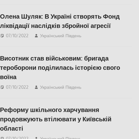
Запоріжжя
,
Запорожье
,
ПОПУЛЯРНЕ
Олена Шуляк: В Україні створять Фонд
ліквідації наслідків збройної агресії
07/10/2022
Український Південь
Актуальні новини
,
ПОЛІТИКА
Висотник став військовим: бригада
тероборони поділилась історією свого
воїна
07/10/2022
Український Південь
ПОПУЛЯРНЕ
,
СУСПІЛЬСТВО
Реформу шкільного харчування
продовжують втілювати у Київській
області
07/10/2022
Український Південь
Актуальні новини