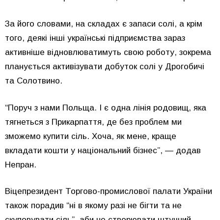
За його словами, на складах є запаси солі, а крім
того, деякі інші українські підприємства зараз
активніше відновлюватимуть свою роботу, зокрема
планується активізувати добуток солі у Дрогобичі
та Солотвино.
“Поруч з нами Польща. І є одна лінія родовищ, яка
тягнеться з Прикарпаття, де без проблем ми
зможемо купити сіль. Хоча, як мене, краще
вкладати кошти у національний бізнес”, — додав
Непран.
Віцепрезидент Торгово-промислової палати України
також порадив “ні в якому разі не бігти та не
скуповувати сіль”, аби не створювати штучний