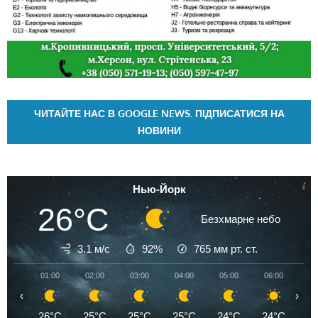
ЧИТАЙТЕ НАС В GOOGLE NEWS. ПІДПИСАТИСЯ НА
НОВИНИ
Нью-Йорк
26°C
Безхмарне небо
3.1 м/с
92%
765
мм рт. ст.
01:00
02:00
03:00
04:00
05:00
06:00
07
‹
›
26°C
25°C
25°C
25°C
24°C
24°C
2