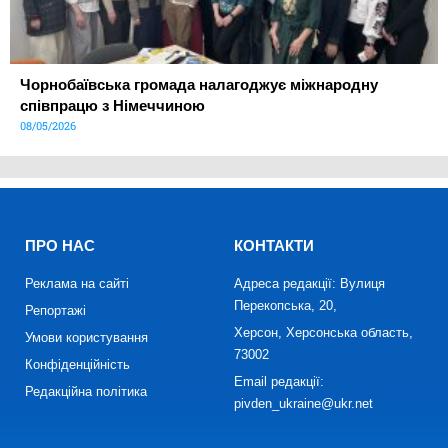
Чорнобаївська громада налагоджує міжнародну
співпрацю з Німеччиною
08/05/2026
ПРО НАС
КОНТАКТИ
Реклама на сайті
Адреса редакції: Вулиця
Перекопська, 20,
Репортажі
Херсон, Херсонська область,
Умови користування
73002
Конфіденційність
Email редакції:
Редакційна політика
pivden_ukraine@ukr.net