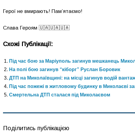
Герої не вмирають! Пам’ятаємо!
Слава Героям 🇺🇦🇺🇦🇺🇦
Схожі Публікації:
Під час бою за Маріуполь загинув мешканець Мико
На полі бою загинув “кіборг” Руслан Боровик
ДТП на Миколаївщині: на місці загинув водій ванта
Під час пожежі в житловому будинку в Миколаєві за
Смертельна ДТП сталася під Миколаєвом
Поділитись публікацією