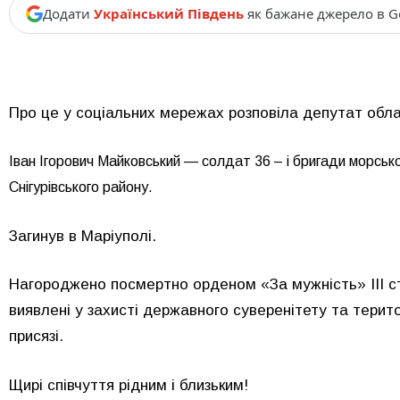
Додати
Український Південь
як бажане джерело в G
Про це у соціальних мережах розповіла депутат обла
Іван Ігорович Майковський
— солдат 36 – і бригади морсько
Снігурівського району.
Загинув в Маріуполі.
Нагороджено посмертно орденом «За мужність» III ст
виявлені у захисті державного суверенітету та територі
присязі.
Щирі співчуття рідним і близьким!