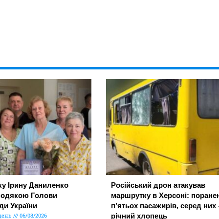
ку Ірину Даниленко
Російський дрон атакував
подякою Голови
маршрутку в Херсоні: поране
ди України
п’ятьох пасажирів, серед них 
день
06/08/2026
річний хлопець