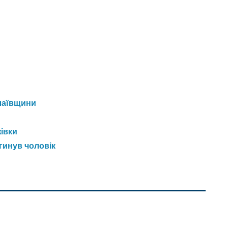
лаївщини
жівки
гинув чоловік