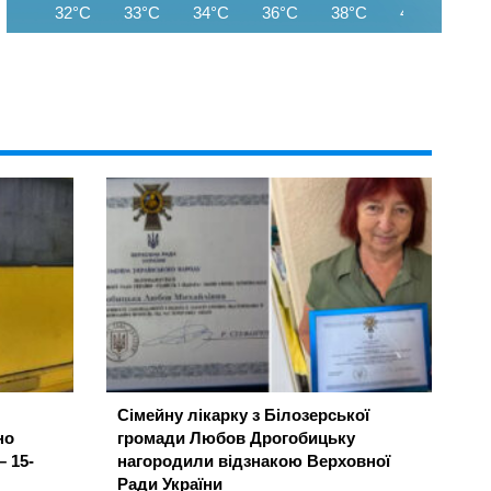
32°C
33°C
34°C
36°C
38°C
40°C
41
Сімейну лікарку з Білозерської
но
громади Любов Дрогобицьку
– 15-
нагородили відзнакою Верховної
Ради України