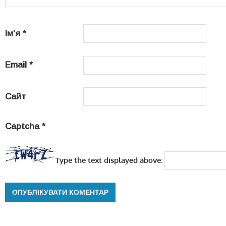
Ім'я
*
Email
*
Сайт
Captcha
*
Type the text displayed above: