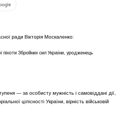
oogle
сної ради Вікторія Москаленко:
ї піхоти Збройних сил України, уродженець
упеня — за особисту мужність і самовіддані дії,
альної цілісності України, вірність військовій