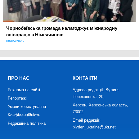
Чорнобаївська громада налагоджує міжнародну
співпрацю з Німеччиною
08/05/2026
ПРО НАС
КОНТАКТИ
Реклама на сайті
Адреса редакції: Вулиця
Перекопська, 20,
Репортажі
Херсон, Херсонська область,
Умови користування
73002
Конфіденційність
Email редакції:
Редакційна політика
pivden_ukraine@ukr.net