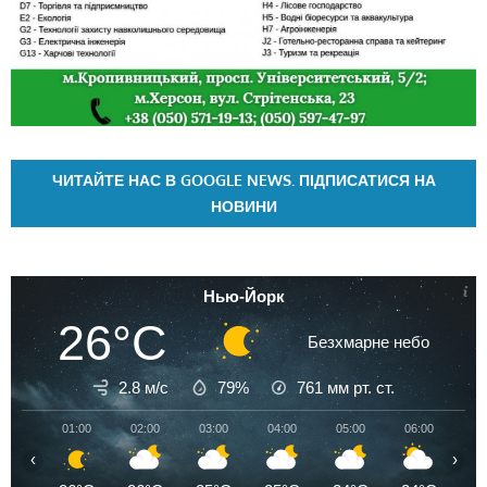
ЧИТАЙТЕ НАС В GOOGLE NEWS. ПІДПИСАТИСЯ НА
НОВИНИ
Нью-Йорк
26°C
Безхмарне небо
2.8 м/с
79%
761
мм рт. ст.
01:00
02:00
03:00
04:00
05:00
06:00
07
‹
›