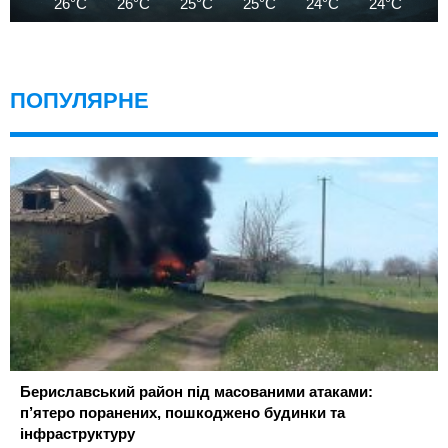
26°C
26°C
25°C
25°C
24°C
24°C
2
ПОПУЛЯРНЕ
Бериславський район під масованими атаками:
п’ятеро поранених, пошкоджено будинки та
інфраструктуру