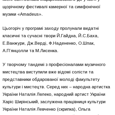
щорічному фестивалі камерної та симфонічної
музики «Amadeus».
Цьогоріч у програмі заходу пролунали видатні
класичні та сучасні твори Й.Гайдна, Й.С.Баха,
Е.Ванжури, Дж.Верді, Ф.Надененко, О.Шпак,
А.П’янцолли та М.Лисенка.
У творчому тандемі з професіоналами музичного
мистецтва виступили вже відомі солісти та
представники обдарованої молоді факультету
культури і мистецтв. Серед них – народна артистка
України Наталія Лелеко, народний артист України
Харіс Ширінський, заслужена працівниця культури
України Наталія Левченко (скрипка), Ольга