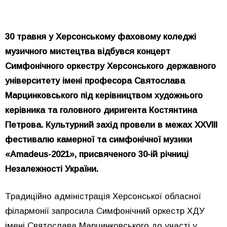
30 травня у Херсонському фаховому коледжі
музичного мистецтва відбувся концерт
Симфонічного оркестру Херсонського державного
університету імені професора Святослава
Марцинковського під керівництвом художнього
керівника та головного диригента Костянтина
Петрова. Культурний захід провели в межах XXVІІІ
фестивалю камерної та симфонічної музики
«Amadeus-2021», присвяченого 30-ій річниці
Незалежності України.
Традиційно адміністрація Херсонської обласної
філармонії запросила Симфонічний оркестр ХДУ
імені Святослава Марцинковського до участі у