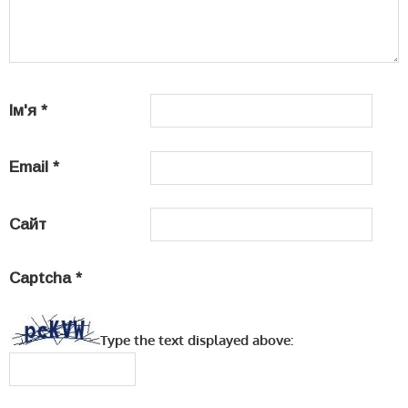
Ім'я
*
Email
*
Сайт
Captcha
*
Type the text displayed above: