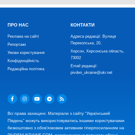
ПРО НАС
КОНТАКТИ
Реклама на сайті
Адреса редакції: Вулиця
Перекопська, 20,
Репортажі
Херсон, Херсонська область,
Умови користування
73002
Конфіденційність
Email редакції:
Редакційна політика
pivden_ukraine@ukr.net
Всі права захищені. Матеріали з сайту “Український
Південь” можуть використовуватись іншими користувачами
безкоштовно з обов’язковим активним гіперпосиланням на
PIVDENUKRAINE.COM, розміщеному в першому абзаці