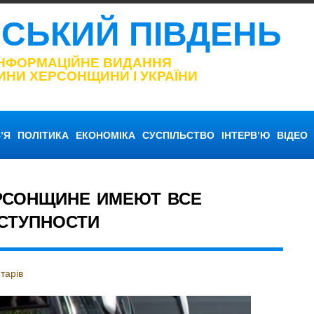
НСЬКИЙ ПІВДЕНЬ
ІНФОРМАЦІЙНЕ ВИДАННЯ
ИНИ ХЕРСОНЩИНИ І УКРАЇНИ
’Я
ПОЛІТИКА
ЕКОНОМІКА
СУСПІЛЬСТВО
ІНТЕРВ’Ю
ВІДЕО
РСОНЩИНЕ ИМЕЮТ ВСЕ
СТУПНОСТИ
тарів