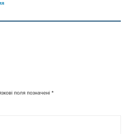
ия
язкові поля позначені
*