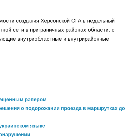
мости создания Херсонской ОГА в недельный
ной сети в приграничных районах области, с
ующие внутриобластные и внутрирайонные
прещенным рэпером
решения о подорожании проезда в маршрутках до
 украинском языке
вонарушении