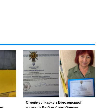
Сімейну лікарку з Білозерської
но
громади Любов Дрогобицьку