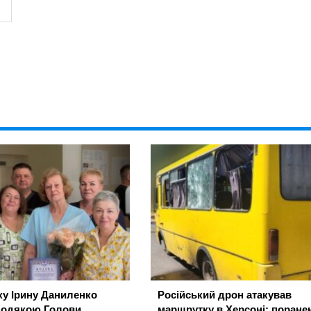
ку Ірину Даниленко
Російський дрон атакував
подякою Голови
маршрутку в Херсоні: поране