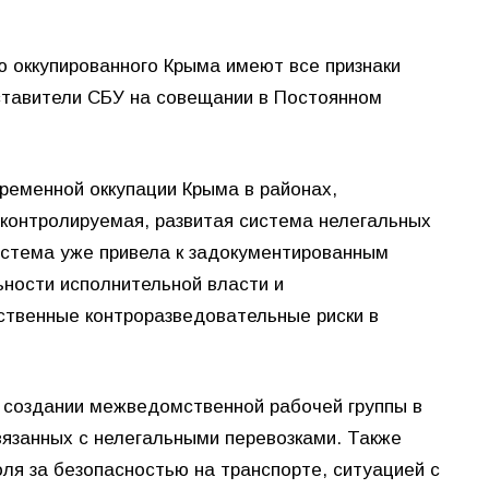
ю оккупированного Крыма имеют все признаки
дставители СБУ на совещании в Постоянном
временной оккупации Крыма в районах,
еконтролируемая, развитая система нелегальных
истема уже привела к задокументированным
ности исполнительной власти и
ственные контроразведовательные риски в
 создании межведомственной рабочей группы в
язанных с нелегальными перевозками. Также
ля за безопасностью на транспорте, ситуацией с