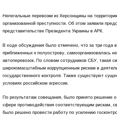
Нелегальные перевозки из Херсонщины на территори
организованной преступности. Об этом заявили пре
представительстве Президента Украины в АРК.
В ходе обсуждения было отмечено, что за три года 
приближенных к полуострову, самоорганизовалась н
автоперевозок. По словам сотрудников СБУ, такая с
широкомасштабным коррупционным рискам в деятель
государственного контроля. Также существуют суще
условиях российском агрессии.
По результатам совещания, было принято решение о
сфере противодействия соответствующим рискам, св
было решено провести работу по усилению госконтро