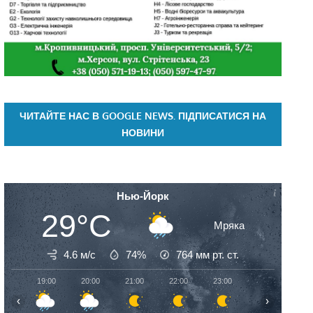
ЧИТАЙТЕ НАС В GOOGLE NEWS. ПІДПИСАТИСЯ НА
НОВИНИ
Нью-Йорк
29°C
Мряка
4.6 м/с
74%
764
мм рт. ст.
19:00
20:00
21:00
22:00
23:00
00:00
01:
‹
›