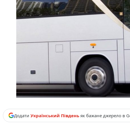
Додати
Український Південь
як бажане джерело в G