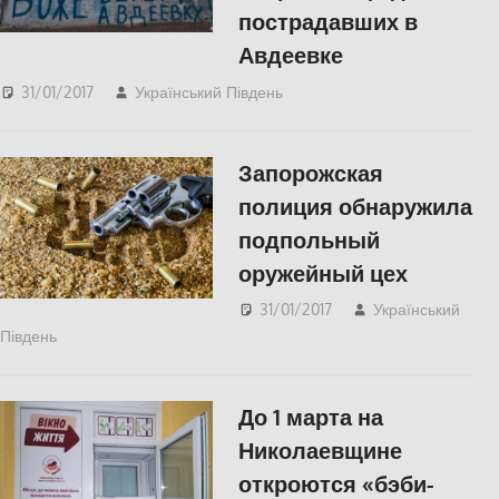
пострадавших в
Авдеевке
31/01/2017
Український Південь
Николаев
,
СУСПІЛЬСТВО
Запорожская
полиция обнаружила
подпольный
оружейный цех
31/01/2017
Український
Південь
СУСПІЛЬСТВО
До 1 марта на
Николаевщине
откроются «бэби-