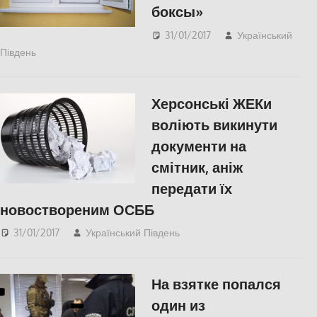
боксы»
31/01/2017
Український
Південь
СУСПІЛЬСТВО
Херсонські ЖЕКи
воліють викинути
документи на
смітник, аніж
передати їх
новоствореним ОСББ
31/01/2017
Український Південь
slider
,
СУСПІЛЬСТВО
,
Херсон
На взятке попался
один из