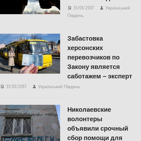
31/01/2017
Український
Південь
СУСПІЛЬСТВО
Забастовка
херсонских
перевозчиков по
Закону является
саботажем – эксперт
31/01/2017
Український Південь
СУСПІЛЬСТВО
,
Херсон
Николаевские
волонтеры
объявили срочный
сбор помощи для