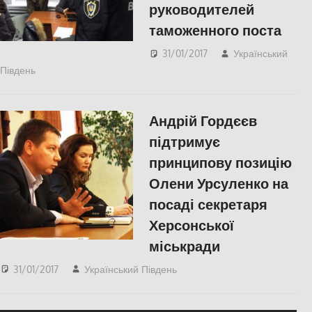
руководителей
таможенного поста
31/01/2017
Український
Південь
Одесса
,
СУСПІЛЬСТВО
Андрій Гордєєв
підтримує
принципову позицію
Олени Урсуленко на
посаді секретаря
Херсонської
міськради
31/01/2017
Український Південь
ПОЛІТИКА
,
СУСПІЛЬСТВО
,
Херсон