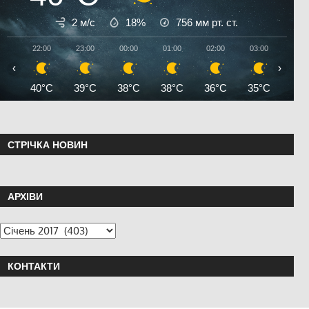
2 м/с
18%
756
мм рт. ст.
22:00
23:00
00:00
01:00
02:00
03:00
04:0
‹
›
40°C
39°C
38°C
38°C
36°C
35°C
35°
СТРІЧКА НОВИН
АРХІВИ
КОНТАКТИ