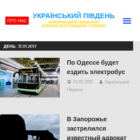
УКРАЇНСЬКИЙ ПІВДЕНЬ
ПРО НАС
ІНФОРМАЦІЙНЕ ВИДАННЯ
НОВИНИ ХЕРСОНЩИНИ І УКРАЇНИ
ДЕНЬ:
31.01.2017
По Одессе будет
ездить электробус
31/01/2017
Український
Південь
slider
,
Одесса
,
СУСПІЛЬСТВО
В Запорожье
застрелился
известный адвокат