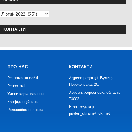
КОНТАКТИ
ПРО НАС
КОНТАКТИ
Реклама на сайті
Адреса редакції: Вулиця
Перекопська, 20,
Репортажі
Херсон, Херсонська область,
Умови користування
73002
Конфіденційність
Email редакції:
Редакційна політика
pivden_ukraine@ukr.net