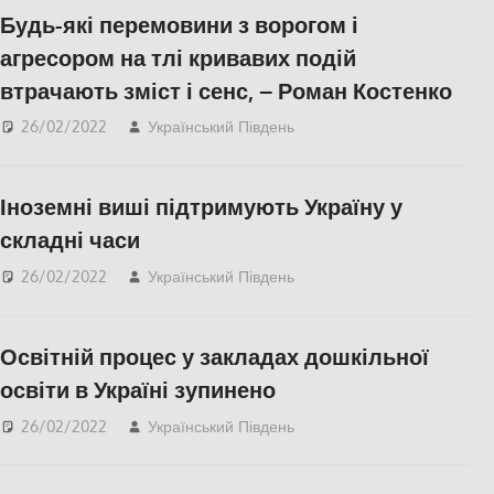
Будь-які перемовини з ворогом і
у Соцмережах
,
ПОПУЛЯРНЕ
,
агресором на тлі кривавих подій
СУСПІЛЬСТВО
,
Херсон
,
втрачають зміст і сенс, – Роман Костенко
Херсонська область
26/02/2022
Український Південь
Актуальні новини
,
Пишуть у Соцмережах
,
ПОПУЛЯРНЕ
,
Іноземні виші підтримують Україну у
СУСПІЛЬСТВО
складні часи
26/02/2022
Український Південь
Актуальні новини
,
Освіта Херсонщини
,
Пишуть у Соцмережах
,
Освітній процес у закладах дошкільної
СУСПІЛЬСТВО
освіти в Україні зупинено
26/02/2022
Український Південь
Актуальні новини
,
ПОПУЛЯРНЕ
,
СУСПІЛЬСТВО