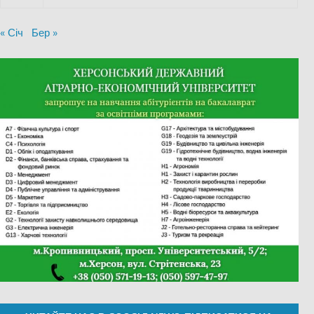
« Січ
Бер »