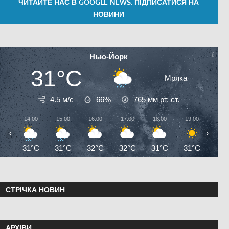
ЧИТАЙТЕ НАС В GOOGLE NEWS. ПІДПИСАТИСЯ НА
НОВИНИ
Нью-Йорк
31°C
Мряка
4.5 м/с
66%
765
мм рт. ст.
14:00
15:00
16:00
17:00
18:00
19:00
20:0
‹
›
31°C
31°C
32°C
32°C
31°C
31°C
29°
СТРІЧКА НОВИН
АРХІВИ