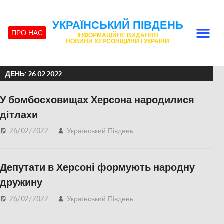
УКРАЇНСЬКИЙ ПІВДЕНЬ
ПРО НАС
ІНФОРМАЦІЙНЕ ВИДАННЯ
НОВИНИ ХЕРСОНЩИНИ І УКРАЇНИ
ДЕНЬ:
26.02.2022
У бомбосховищах Херсона народилися
дітлахи
26/02/2022
Український Південь
Актуальні новини
,
НОВИНИ
ХЕРСОНЩИНИ
,
Пишуть
Депутати в Херсоні формують народну
у Соцмережах
,
ПОПУЛЯРНЕ
,
дружину
СУСПІЛЬСТВО
,
Херсон
,
26/02/2022
Український Південь
Актуальні новини
,
Херсонська область
НОВИНИ
ХЕРСОНЩИНИ
,
Пишуть