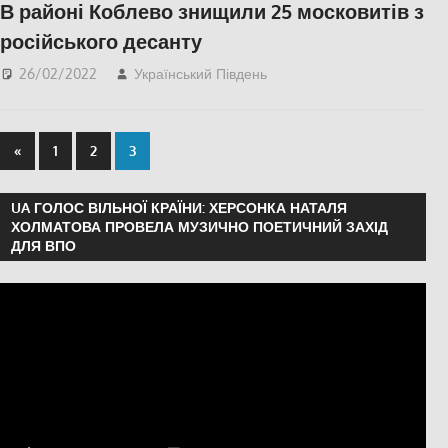
В районі Коблево знищили 25 московитів з
російського десанту
26/02/2022
Український Південь
Актуальні новини
,
Пишуть у Соцмережах
,
ПОПУЛЯРНЕ
,
СУСПІЛЬСТВО
«
1
2
3
UA ГОЛОС ВІЛЬНОЇ КРАЇНИ: ХЕРСОНКА НАТАЛЯ
ХОЛМАТОВА ПРОВЕЛА МУЗИЧНО ПОЕТИЧНИЙ ЗАХІД
ДЛЯ ВПО