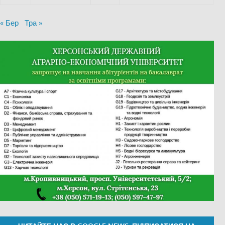
« Бер
Тра »