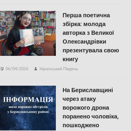
Перша поетична
збірка: молода
авторка з Великої
Олександрівки
презентувала свою
книгу
06/04/2026
Український Південь
slider
,
КУЛЬТУРА
,
ПОПУЛЯРНЕ
,
СУСПІЛЬСТВО
,
Херсон
На Бериславщині
через атаку
ворожого дрона
поранено чоловіка,
пошкоджено