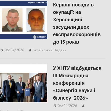
Керівні посади в
окупації: на
Херсонщині
засудили двох
експравоохоронців
до 15 років
06/04/2026
Український Південь
ПОЛІТИКА
,
Російсько-
українська війна
,
Херсон
У ХНТУ відбудеться
ІІІ Міжнародна
конференція
«Синергія науки і
бізнесу–2026»
06/04/2026