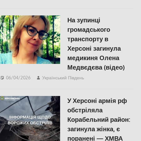
ПОПУЛЯРНЕ
,
Херсон
На зупинці
громадського
транспорту в
Херсоні загинула
медикиня Олена
Медвєдєва (відео)
06/04/2026
Український Південь
slider
,
ЗДОРОВ'Я
,
Меморіал пам'яті
,
ПОПУЛЯРНЕ
,
Російсько-
У Херсоні армія рф
українська війна
,
Херсон
обстріляла
Корабельний район:
загинула жінка, є
поранені — ХМВА