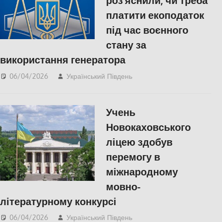
роз’яснили, чи треба
платити екоподаток
під час воєнного
стану за
використання генератора
06/04/2026
Український Південь
ЕКОНОМІКА
,
Російсько-українська
війна
,
Херсон
Учень
Новокаховського
ліцею здобув
перемогу в
міжнародному
мовно-
літературному конкурсі
06/04/2026
Український Південь
КУЛЬТУРА
,