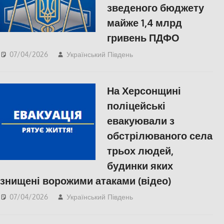
зведеного бюджету
майже 1,4 млрд
гривень ПДФО
07/04/2026
Український Південь
ЕКОНОМІКА
,
Російсько-українська
війна
,
Херсон
На Херсонщині
поліцейські
евакуювали з
обстрілюваного села
трьох людей,
будинки яких
знищені ворожими атаками (відео)
07/04/2026
Український Південь
ПОПУЛЯРНЕ
,
Російсько-українська
війна
,
Херсон