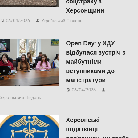
соцстраху з
Херсонщини
06/04/2026
Український Південь
ПОПУЛЯРНЕ
,
Російсько-українська
війна
,
Херсон
Open Day: у ХДУ
відбулася зустріч з
майбутніми
вступниками до
магістратури
06/04/2026
Український Південь
slider
,
КУЛЬТУРА
,
ПОПУЛЯРНЕ
,
Херсон
Херсонські
податківці