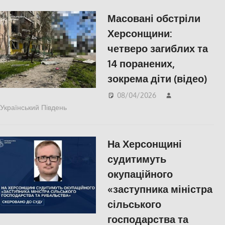
війна
,
Херсон
Масовані обстріли
Херсонщини:
четверо загиблих та
14 поранених,
зокрема діти (відео)
08/04/2026
Український Південь
ПОПУЛЯРНЕ
,
Російсько-українська війна
,
Херсон
На Херсонщині
судитимуть
окупаційного
«заступника міністра
сільського
господарства та