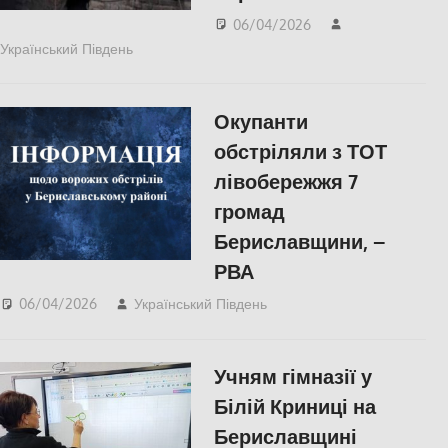
06/04/2026
Український Південь
ПОПУЛЯРНЕ
,
Російсько-українська війна
,
Херсон
Окупанти
обстріляли з ТОТ
лівобережжя 7
громад
Бериславщини, –
РВА
06/04/2026
Український Південь
Російсько-українська
війна
,
Херсон
Учням гімназії у
Білій Криниці на
Бериславщині