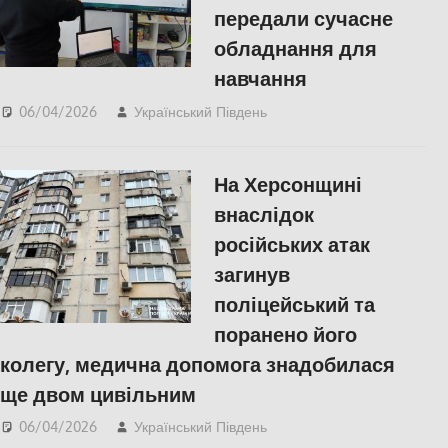
передали сучасне
обладнання для
навчання
06/04/2026
Український Південь
ПОПУЛЯРНЕ
,
СУСПІЛЬСТВО
,
Херсон
На Херсонщині
внаслідок
російських атак
загинув
поліцейський та
поранено його
колегу, медична допомога знадобилася
ще двом цивільним
06/04/2026
Український Південь
Без рубрики