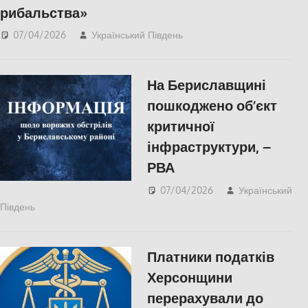
рибальства»
07/04/2026
Український Південь
ПОЛІТИКА
,
ПОПУЛЯРНЕ
,
Херсон
На Бериславщині
пошкоджено об’єкт
критичної
інфраструктури, –
РВА
07/04/2026
Український
Південь
Російсько-українська війна
,
Херсон
Платники податків
Херсонщини
перерахували до