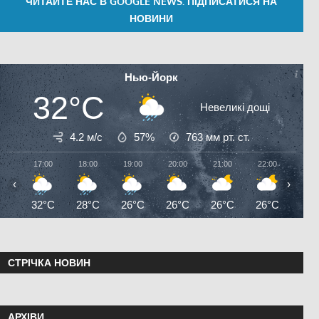
ЧИТАЙТЕ НАС В GOOGLE NEWS. ПІДПИСАТИСЯ НА
НОВИНИ
Нью-Йорк
32°C
Невеликі дощі
4.2 м/с
57%
763
мм рт. ст.
17:00
18:00
19:00
20:00
21:00
22:00
23:0
‹
›
32°C
28°C
26°C
26°C
26°C
26°C
26°
СТРІЧКА НОВИН
АРХІВИ