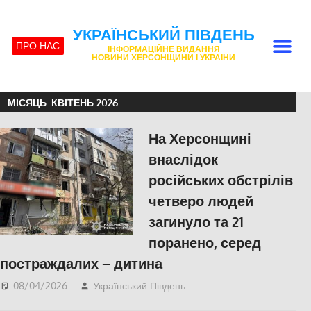
УКРАЇНСЬКИЙ ПІВДЕНЬ
ПРО НАС
ІНФОРМАЦІЙНЕ ВИДАННЯ
НОВИНИ ХЕРСОНЩИНИ І УКРАЇНИ
МІСЯЦЬ:
КВІТЕНЬ 2026
На Херсонщині
внаслідок
російських обстрілів
четверо людей
загинуло та 21
поранено, серед
постраждалих – дитина
08/04/2026
Український Південь
ПОПУЛЯРНЕ
,
Російсько-українська