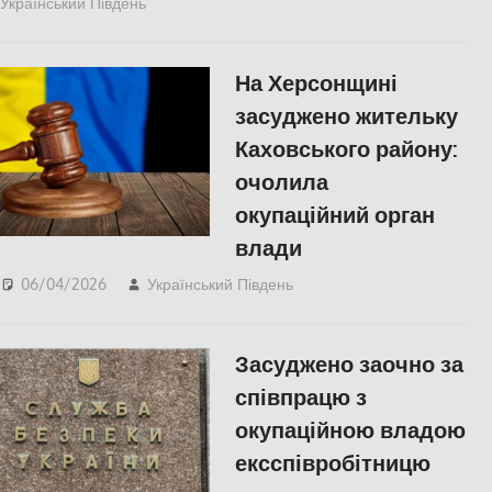
Український Південь
slider
,
ЕКОНОМІКА
,
ПОЛІТИКА
,
ПОПУЛЯРНЕ
,
Російсько-українська війна
,
СУСПІЛЬСТВО
,
Херсон
На Херсонщині
засуджено жительку
Каховського району:
очолила
окупаційний орган
влади
06/04/2026
Український Південь
ПОЛІТИКА
,
ПОПУЛЯРНЕ
,
Російсько-
українська війна
,
Херсон
Засуджено заочно за
співпрацю з
окупаційною владою
ексспівробітницю