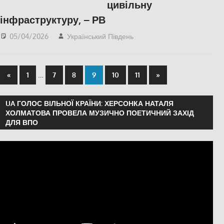
цивільну
інфраструктуру, – РВ
05/04/2026
Український Південь
Російсько-українська
війна
,
Херсон
…
«
1
7
8
9
10
11
»
UA ГОЛОС ВІЛЬНОЇ КРАЇНИ: ХЕРСОНКА НАТАЛЯ
ХОЛМАТОВА ПРОВЕЛА МУЗИЧНО ПОЕТИЧНИЙ ЗАХІД
ДЛЯ ВПО