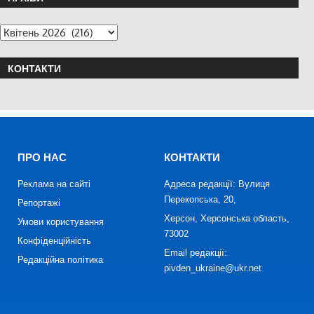
КОНТАКТИ
ПРО НАС
КОНТАКТИ
Реклама на сайті
Адреса редакції: Вулиця
Перекопська, 20,
Репортажі
Херсон, Херсонська область,
Умови користування
73002
Конфіденційність
Email редакції:
Редакційна політика
pivden_ukraine@ukr.net